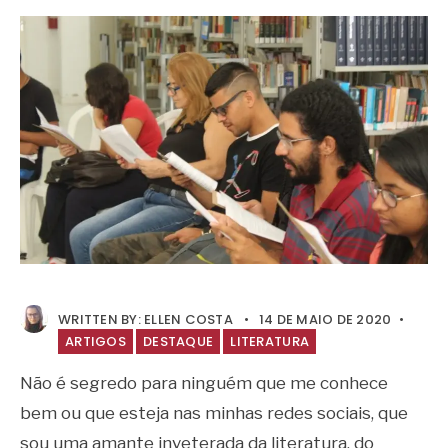
WRITTEN BY:
ELLEN COSTA
•
14 DE MAIO DE 2020
•
ARTIGOS
DESTAQUE
LITERATURA
Não é segredo para ninguém que me conhece
bem ou que esteja nas minhas redes sociais, que
sou uma amante inveterada da literatura, do