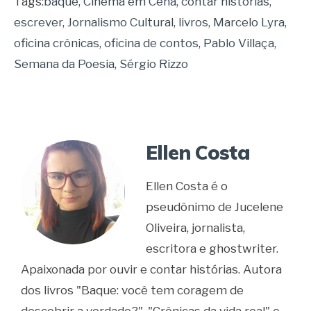
Tags:
baque
,
Cinema em Cena
,
contar histórias
,
escrever
,
Jornalismo Cultural
,
livros
,
Marcelo Lyra
,
oficina crônicas
,
oficina de contos
,
Pablo Villaça
,
Semana da Poesia
,
Sérgio Rizzo
Ellen Costa
Ellen Costa é o
pseudônimo de Jucelene
Oliveira, jornalista,
escritora e ghostwriter.
Apaixonada por ouvir e contar histórias. Autora
dos livros "Baque: você tem coragem de
descobrir a verdade?", "Crônicas da vida real" e