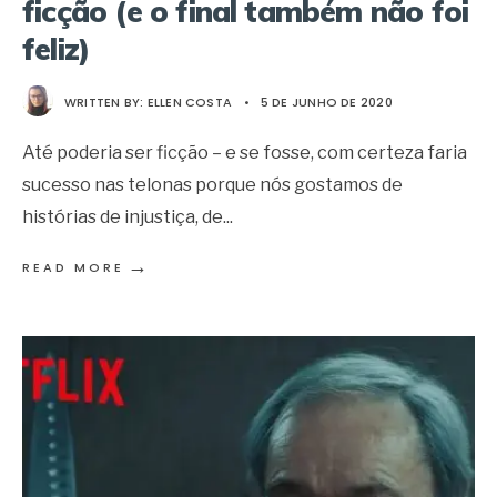
ficção (e o final também não foi
feliz)
WRITTEN BY:
ELLEN COSTA
•
5 DE JUNHO DE 2020
Até poderia ser ficção – e se fosse, com certeza faria
sucesso nas telonas porque nós gostamos de
histórias de injustiça, de
...
→
READ MORE