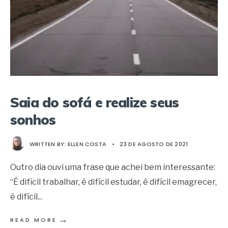
Saia do sofá e realize seus
sonhos
WRITTEN BY:
ELLEN COSTA
•
23 DE AGOSTO DE 2021
Outro dia ouvi uma frase que achei bem interessante:
“É difícil trabalhar, é difícil estudar, é difícil emagrecer,
é difícil
...
→
READ MORE