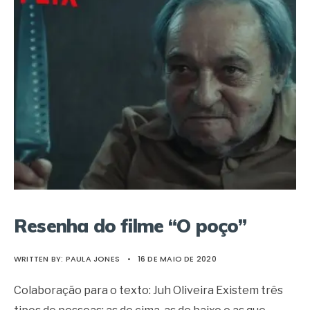
Resenha do filme “O poço”
WRITTEN BY:
PAULA JONES
•
16 DE MAIO DE 2020
Colaboração para o texto: Juh Oliveira Existem três
tipos de pessoas: as de cima, as de baixo e as que