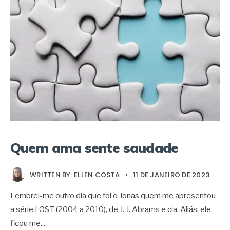
Quem ama sente saudade
WRITTEN BY:
ELLEN COSTA
•
11 DE JANEIRO DE 2023
Lembrei-me outro dia que foi o Jonas quem me apresentou
a série LOST (2004 a 2010), de J. J. Abrams e cia. Aliás, ele
ficou me
...