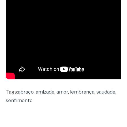
Tags:
abraço
,
amizade
,
amor
,
lembrança
,
saudade
,
sentimento