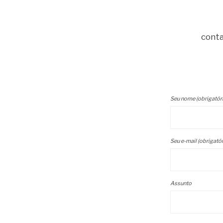
conta
Seu nome (obrigatór
Seu e-mail (obrigatór
Assunto