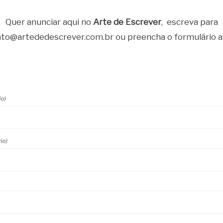
Quer anunciar aqui no
Arte de Escrever
, escreva para
to@artededescrever.com.br ou preencha o formulário a
io)
io)