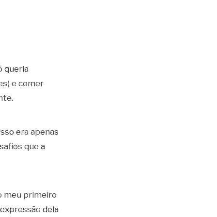
 queria
es) e comer
nte.
isso era apenas
safios que a
o meu primeiro
 expressão dela