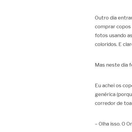
Outro dia entr
comprar copos e
fotos usando as
coloridos. E cla
Mas neste dia fo
Eu achei os co
genérica (porq
corredor de toa
– Olha isso. O