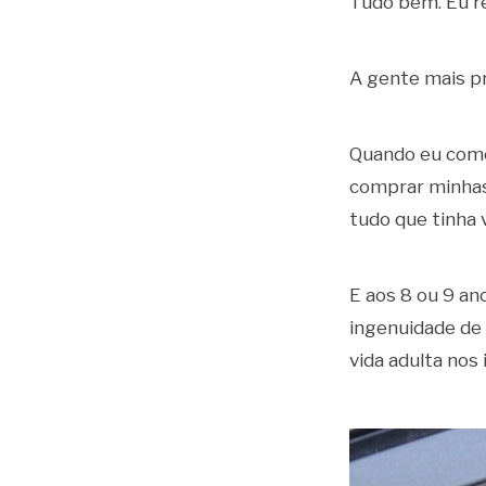
Tudo bem. Eu re
A gente mais pr
Quando eu come
comprar minhas
tudo que tinha 
E aos 8 ou 9 an
ingenuidade de 
vida adulta nos