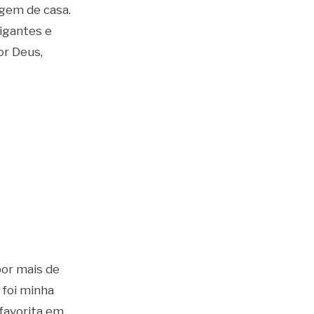
agem de casa.
igantes e
or Deus,
or mais de
a foi minha
favorita em