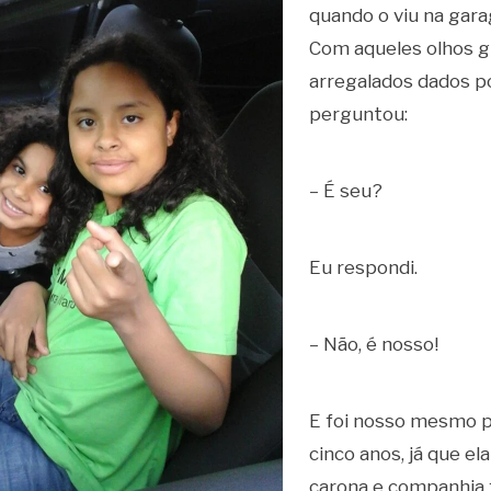
quando o viu na gar
Com aqueles olhos g
arregalados dados p
perguntou:
– É seu?
Eu respondi.
– Não, é nosso!
E foi nosso mesmo p
cinco anos, já que el
carona e companhia 