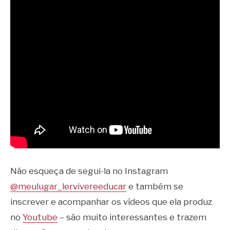
Não esqueça de segui-la no Instagram
@meulugar_lervivereeducar
e também se
inscrever e acompanhar os vídeos que ela produz
no
Youtube
– são muito interessantes e trazem