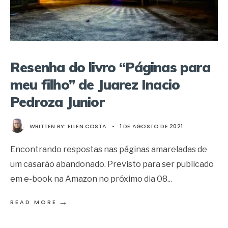
Resenha do livro “Páginas para
meu filho” de Juarez Inacio
Pedroza Junior
WRITTEN BY:
ELLEN COSTA
•
1 DE AGOSTO DE 2021
Encontrando respostas nas páginas amareladas de
um casarão abandonado. Previsto para ser publicado
em e-book na Amazon no próximo dia 08
...
→
READ MORE