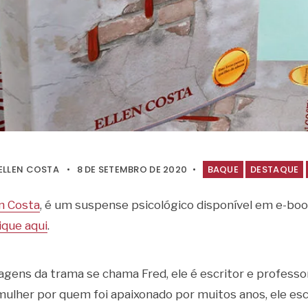
ELLEN COSTA
•
8 DE SETEMBRO DE 2020
•
BAQUE
DESTAQUE
en Costa
, é um suspense psicológico disponível em e-bo
lique aqui
.
ens da trama se chama Fred, ele é escritor e professo
lher por quem foi apaixonado por muitos anos, ele esc