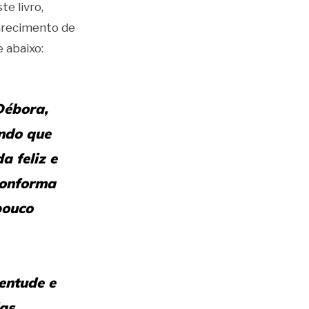
te livro,
parecimento de
e abaixo:
Débora,
ando que
 feliz e
conforma
pouco
entude e
das