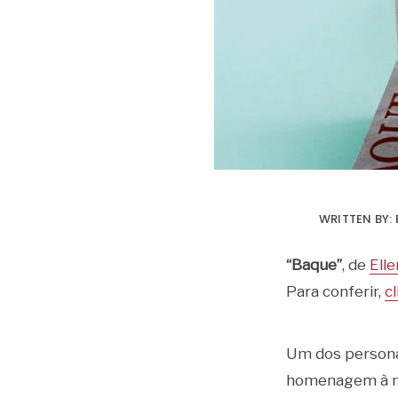
WRITTEN BY:
“Baque”
, de
Ell
Para conferir,
c
Um dos personag
homenagem à mu