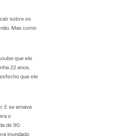
cair sobre os
e não. Mas como
oube que ele
nha 22 anos,
desfecho que ele
r. E se amava
ara o
a de 90.
era inundado