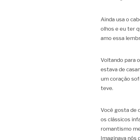
Ainda usa o cab
olhos e eu ter 
amo essa lembr
Voltando para o 
estava de casam
um coração sofr
teve.
Você gosta de 
os clássicos in
romantismo mei
Imaginava nós d