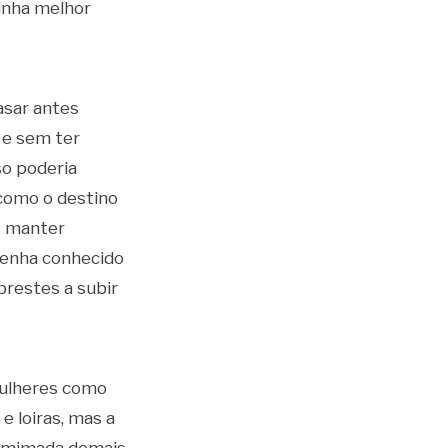
inha melhor
asar antes
 e sem ter
so poderia
 como o destino
s manter
 tenha conhecido
 prestes a subir
mulheres como
e loiras, mas a
z mimada demais