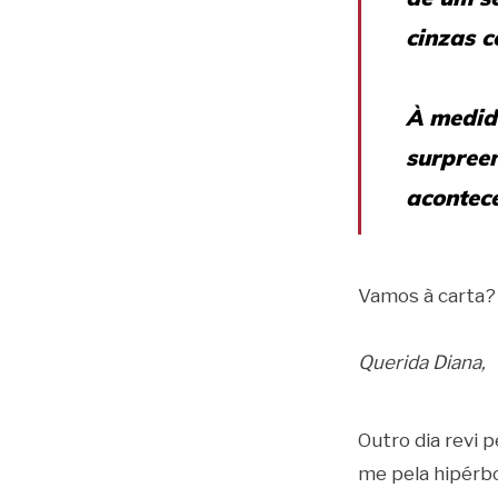
cinzas 
À medida
surpree
acontece
Vamos à carta?
Querida Diana,
Outro dia revi p
me pela hipérbo