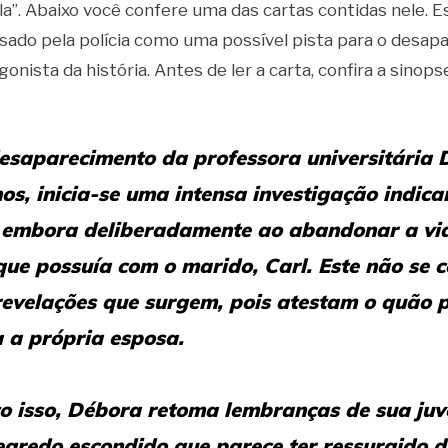
a”. Abaixo você confere uma das cartas contidas nele. Es
 usado pela polícia como uma possível pista para o desa
onista da história. Antes de ler a carta, confira a sinops
esaparecimento da professora universitária 
os, inicia-se uma intensa investigação indic
a embora deliberadamente ao abandonar a vida
que possuía com o marido, Carl. Este não se 
revelações que surgem, pois atestam o quão 
 a própria esposa.
o isso, Débora retoma lembranças de sua juv
egredo escondido que parece ter ressurgido 