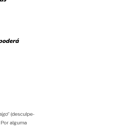
 poderá
igo
” (desculpe-
. Por alguma