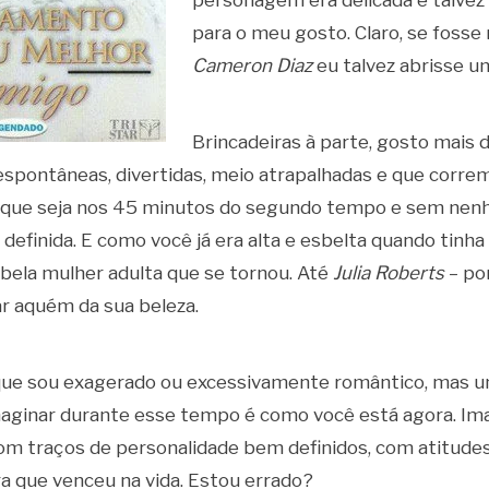
para o meu gosto. Claro, se foss
Cameron Diaz
eu talvez abrisse u
Brincadeiras à parte, gosto mais
 espontâneas, divertidas, meio atrapalhadas e que corre
 que seja nos 45 minutos do segundo tempo e sem nen
definida. E como você já era alta e esbelta quando tinh
 bela mulher adulta que se tornou. Até
Julia Roberts
– po
ar aquém da sua beleza.
 que sou exagerado ou excessivamente romântico, mas u
imaginar durante esse tempo é como você está agora. Im
com traços de personalidade bem definidos, com atitude
a que venceu na vida. Estou errado?