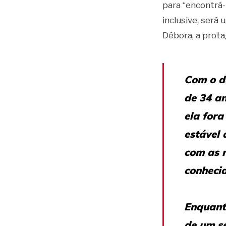
para “encontrá-l
inclusive, será
Débora, a protag
Com o d
de 34 an
ela for
estável 
com as 
conhecia
Enquant
de um s