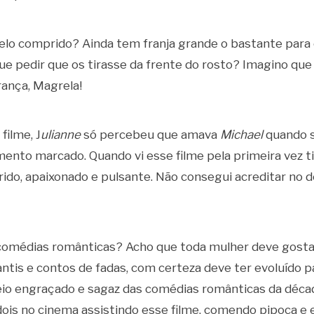
elo comprido? Ainda tem franja grande o bastante para 
que pedir que os tirasse da frente do rosto? Imagino qu
ança, Magrela!
filme, J
ulianne
só percebeu que amava
Michael
quando s
ento marcado. Quando vi esse filme pela primeira vez ti
ido, apaixonado e pulsante. Não consegui acreditar no 
comédias românticas? Acho que toda mulher deve gosta
fantis e contos de fadas, com certeza deve ter evoluído p
o engraçado e sagaz das comédias românticas da décad
ois no cinema assistindo esse filme, comendo pipoca e 