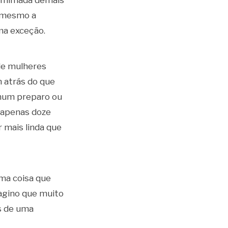
e mesmo a
ma exceção.
 de mulheres
m atrás do que
hum preparo ou
a apenas doze
r mais linda que
ma coisa que
agino que muito
s de uma