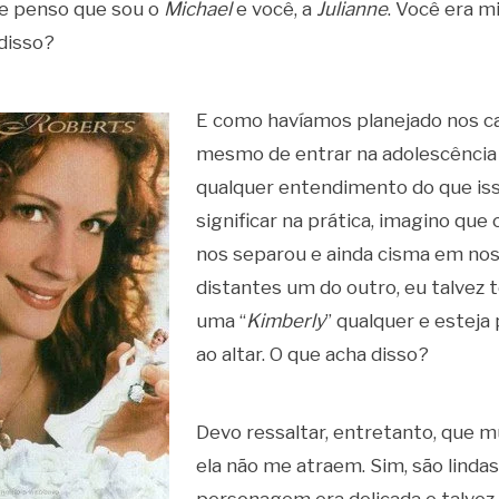
e penso que sou o
Michael
e você, a
Julianne
. Você era m
disso?
E como havíamos planejado nos c
mesmo de entrar na adolescência
qualquer entendimento do que is
significar na prática, imagino que
nos separou e ainda cisma em no
distantes um do outro, eu talvez
uma “
Kimberly
” qualquer e esteja
ao altar. O que acha disso?
Devo ressaltar, entretanto, que 
ela não me atraem. Sim, são lindas 
personagem era delicada e talve