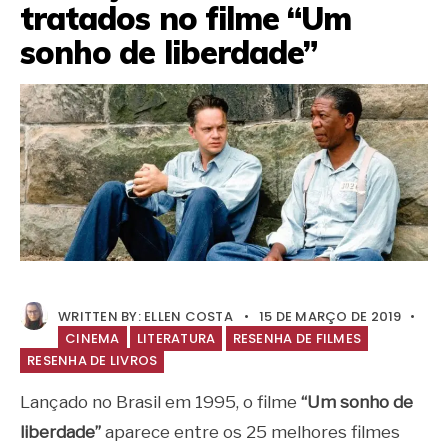
tratados no filme “Um
sonho de liberdade”
WRITTEN BY:
ELLEN COSTA
•
15 DE MARÇO DE 2019
•
CINEMA
LITERATURA
RESENHA DE FILMES
RESENHA DE LIVROS
Lançado no Brasil em 1995, o filme
“Um sonho de
liberdade”
aparece entre os 25 melhores filmes