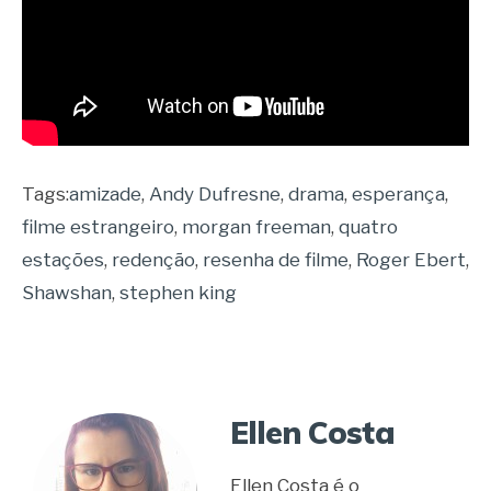
Tags:
amizade
,
Andy Dufresne
,
drama
,
esperança
,
filme estrangeiro
,
morgan freeman
,
quatro
estações
,
redenção
,
resenha de filme
,
Roger Ebert
,
Shawshan
,
stephen king
Ellen Costa
Ellen Costa é o