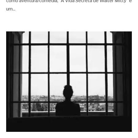
como aventura/comédia, “A Vida Secreta de Walter Mitty” é
um
...