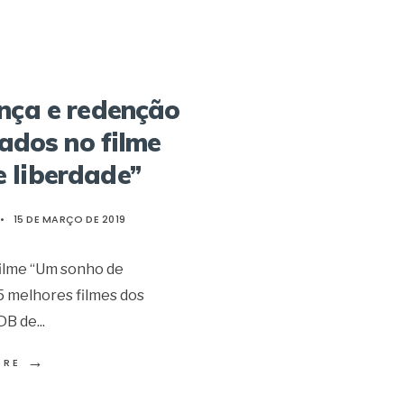
ança e redenção
ados no filme
 liberdade”
•
15 DE MARÇO DE 2019
filme “Um sonho de
5 melhores filmes dos
MDB de
...
→
ORE