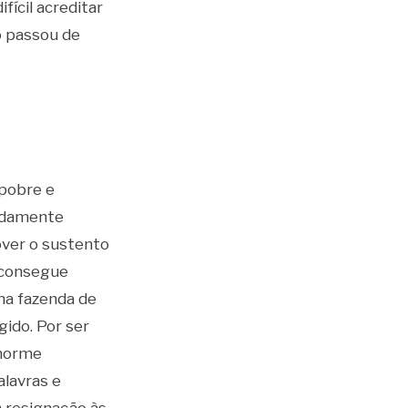
fícil acreditar
o passou de
 pobre e
adamente
over o sustento
e consegue
a fazenda de
ido. Por ser
norme
alavras e