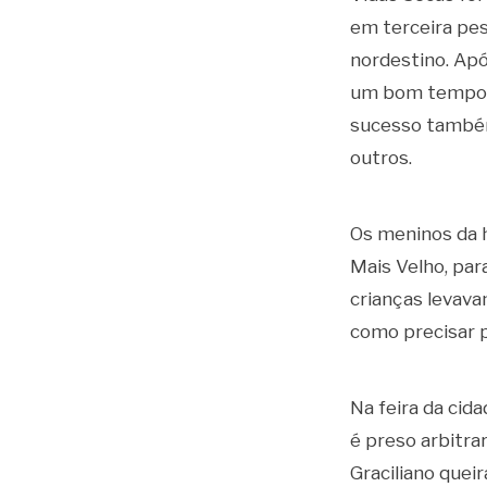
em terceira pes
nordestino. Apó
um bom tempo, 
sucesso também 
outros.
Os meninos da 
Mais Velho, par
crianças levava
como precisar 
Na feira da cid
é preso arbitrar
Graciliano quei