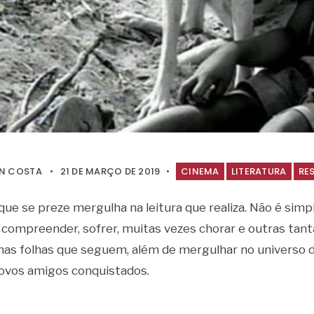
EN COSTA
•
21 DE MARÇO DE 2019
•
CINEMA
LITERATURA
RE
 que se preze mergulha na leitura que realiza. Não é sim
r, compreender, sofrer, muitas vezes chorar e outras tanta
nas folhas que seguem, além de mergulhar no universo 
ovos amigos conquistados.