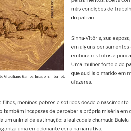
pensamentos, aceita com
más condições de trabalh
do patrão.
Sinha-Vitória, sua esposa,
em alguns pensamentos e
embora restritos a pouca
Uma mulher forte e de pa
que auxilia o marido em m
de Graciliano Ramos. Imagem: Internet.
afazeres.
s filhos, meninos pobres e sofridos desde o nascimento. 
ão também incapazes de perceber a própria miséria em 
da um animal de estimação: a leal cadela chamada Baleia,
agoniza uma emocionante cena na narrativa.