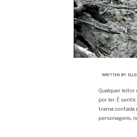
WRITTEN BY:
ELL
Qualquer leitor
por ler. É senti
trama contada 
personagens, n