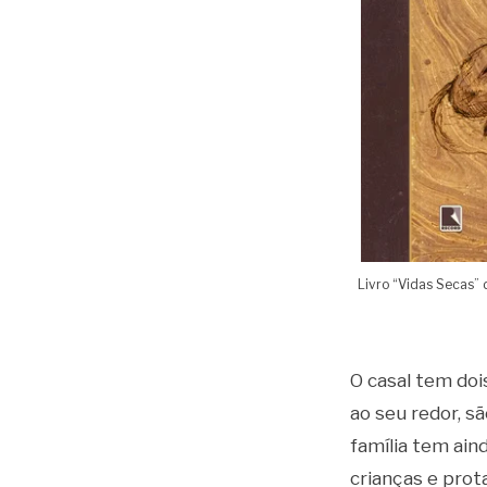
Livro “Vidas Secas” 
O casal tem doi
ao seu redor, s
família tem ain
crianças e prot