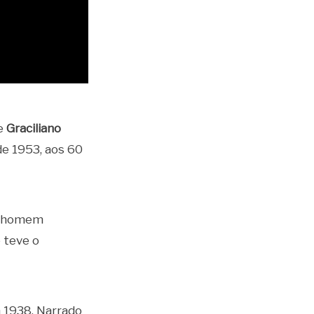
e
Graciliano
de 1953, aos 60
do homem
 teve o
m 1938. Narrado