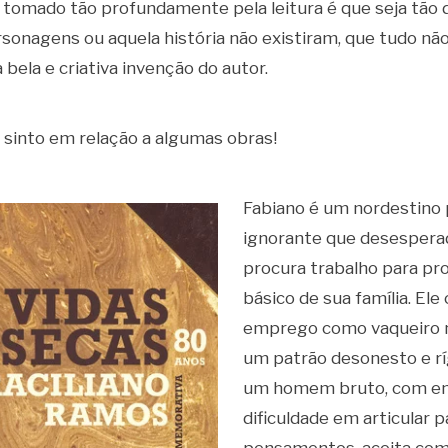
r tomado tão profundamente pela leitura é que seja tão di
sonagens ou aquela história não existiram, que tudo nã
 bela e criativa invenção do autor.
sinto em relação a algumas obras!
Fabiano é um nordestino
ignorante que desesper
procura trabalho para pr
básico de sua família. El
emprego como vaqueiro n
um patrão desonesto e ríg
um homem bruto, com e
dificuldade em articular p