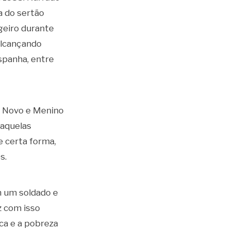
a do sertão
ngeiro durante
alcançando
spanha, entre
s Novo e Menino
 aquelas
e certa forma,
s.
m um soldado e
z com isso
eca e a pobreza