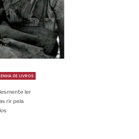
SENHA DE LIVROS
plesmente ler
s rir pela
dos