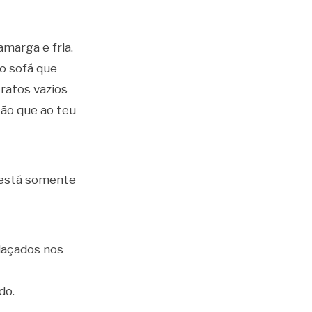
marga e fria.
o sofá que
tratos vazios
ção que ao teu
r está somente
laçados nos
do.