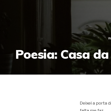
W
Poesia: Casa d
Deixei a porta 
falta me faz.