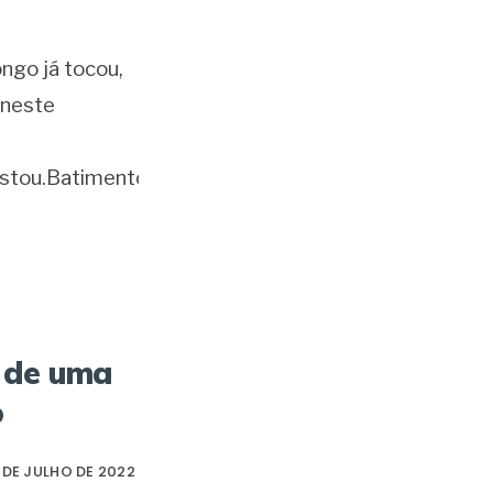
ngo já tocou,
 neste
estou.Batimentos
o de uma
o
1 DE JULHO DE 2022