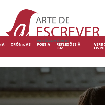
NA
CRÔNICAS
POESIA
REFLEXÕES À
VERB
LUZ
LIVRE