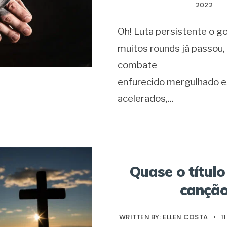
2022
Oh! Luta persistente o go
muitos rounds já passou,
combate
enfurecido mergulhado 
acelerados,
...
Quase o títul
cançã
WRITTEN BY:
ELLEN COSTA
•
1