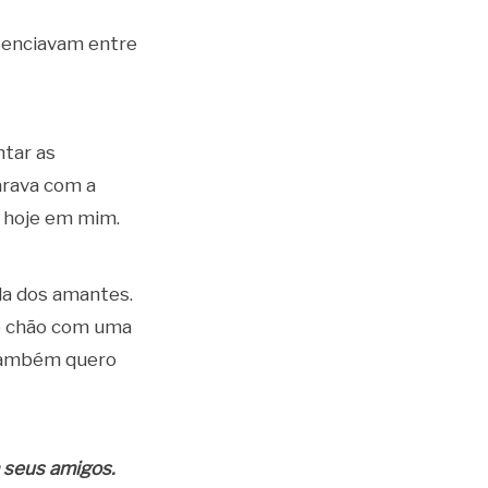
senciavam entre
ntar as
arava com a
o hoje em mim.
da dos amantes.
 ao chão com uma
também quero
 seus amigos.