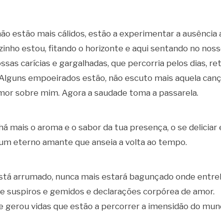
ão estão mais cálidos, estão a experimentar a ausência a
inho estou, fitando o horizonte e aqui sentando no noss
sas carícias e gargalhadas, que percorria pelos dias, re
 Alguns empoeirados estão, não escuto mais aquela can
amor sobre mim. Agora a saudade toma a passarela.
há mais o aroma e o sabor da tua presença, o se delicia
um eterno amante que anseia a volta ao tempo.
stá arrumado, nunca mais estará bagunçado onde entre
 suspiros e gemidos e declarações corpórea de amor.
 gerou vidas que estão a percorrer a imensidão do mun