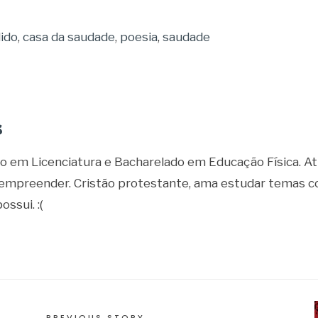
ido
,
casa da saudade
,
poesia
,
saudade
s
o em Licenciatura e Bacharelado em Educação Física. A
 empreender. Cristão protestante, ama estudar temas com
ossui. :(
PREVIOUS STORY