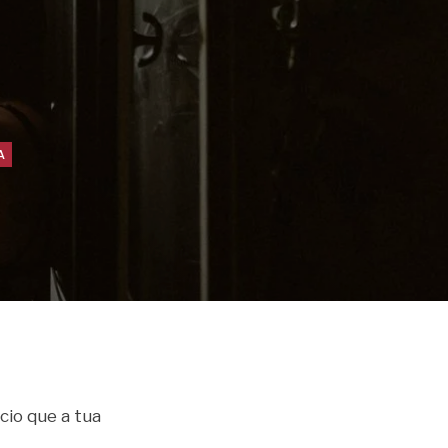
A
cio que a tua