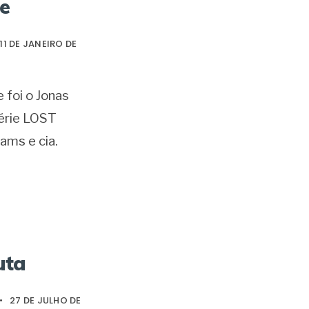
e
11 DE JANEIRO DE
 foi o Jonas
érie LOST
rams e cia.
uta
•
27 DE JULHO DE