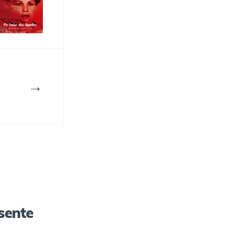
→
sente