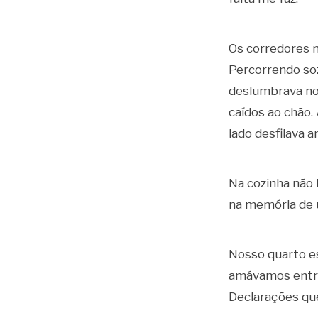
Os corredores n
Percorrendo soz
deslumbrava nos
caídos ao chão.
lado desfilava 
Na cozinha não 
na memória de 
Nosso quarto e
amávamos entre
Declarações que