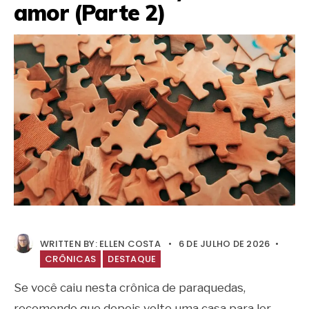
amor (Parte 2)
WRITTEN BY:
ELLEN COSTA
•
6 DE JULHO DE 2026
•
CRÔNICAS
DESTAQUE
Se você caiu nesta crônica de paraquedas,
recomendo que depois volte uma casa para ler