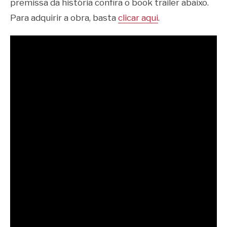
premissa da história confira o book trailer abaixo.
Para adquirir a obra, basta
clicar aqui
.