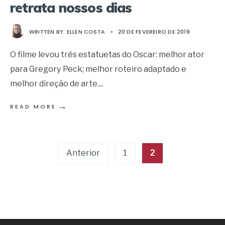
retrata nossos dias
WRITTEN BY:
ELLEN COSTA
•
20 DE FEVEREIRO DE 2019
O filme levou três estatuetas do Oscar: melhor ator
para Gregory Peck; melhor roteiro adaptado e
melhor direção de arte.
...
→
READ MORE
Paginação
Anterior
1
2
de
posts