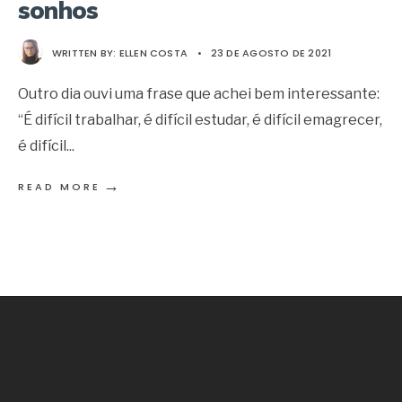
sonhos
WRITTEN BY:
ELLEN COSTA
•
23 DE AGOSTO DE 2021
Outro dia ouvi uma frase que achei bem interessante:
“É difícil trabalhar, é difícil estudar, é difícil emagrecer,
é difícil
...
→
READ MORE