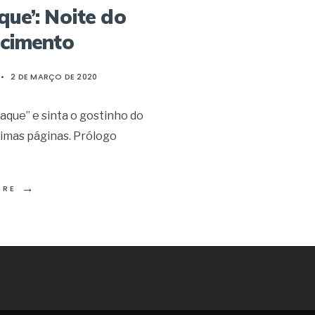
que’: Noite do
cimento
•
2 DE MARÇO DE 2020
aque” e sinta o gostinho do
ximas páginas. Prólogo
→
ORE