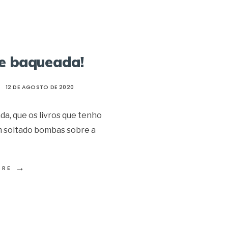
e baqueada!
•
12 DE AGOSTO DE 2020
ada, que os livros que tenho
m soltado bombas sobre a
→
ORE