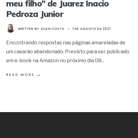
meu filho” de Juarez Inacio
Pedroza Junior
WRITTEN BY:
ELLEN COSTA
•
1 DE AGOSTO DE 2021
Encontrando respostas nas páginas amareladas de
um casarão abandonado. Previsto para ser publicado
em e-book na Amazon no próximo dia 08
...
→
READ MORE