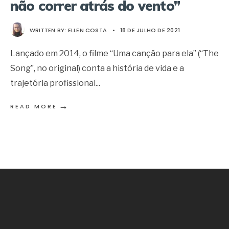
não correr atrás do vento”
WRITTEN BY:
ELLEN COSTA
•
18 DE JULHO DE 2021
Lançado em 2014, o filme “Uma canção para ela” (“The
Song”, no original) conta a história de vida e a
trajetória profissional
...
→
READ MORE