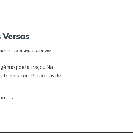
 Versos
IRA
•
20 DE JANEIRO DE 2021
ngênuo poeta traçou.Na
ento mostrou. Por detrás de
→
ORE