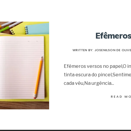
Efêmeros
WRITTEN BY:
JOSENILSON DE OLIVE
Efêmeros versos no papel,O i
tinta escura do pincel,Sentim
cada véu,Na urgência
...
READ M