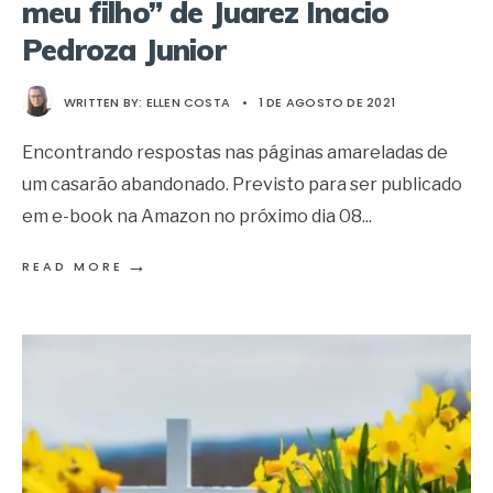
meu filho” de Juarez Inacio
Pedroza Junior
WRITTEN BY:
ELLEN COSTA
•
1 DE AGOSTO DE 2021
Encontrando respostas nas páginas amareladas de
um casarão abandonado. Previsto para ser publicado
em e-book na Amazon no próximo dia 08
...
→
READ MORE