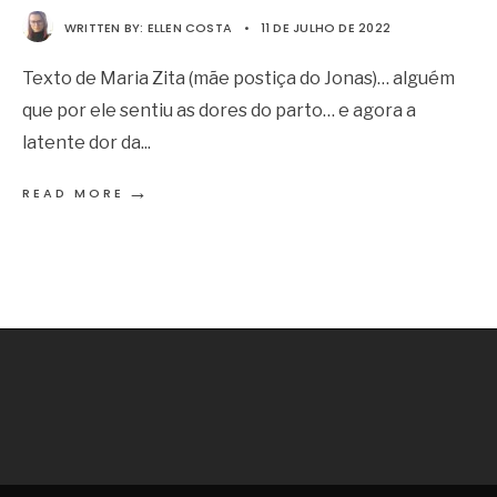
WRITTEN BY:
ELLEN COSTA
•
11 DE JULHO DE 2022
Texto de Maria Zita (mãe postiça do Jonas)… alguém
que por ele sentiu as dores do parto… e agora a
latente dor da
...
→
READ MORE