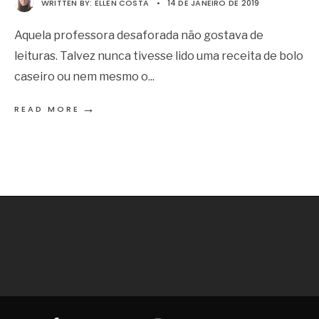
WRITTEN BY:
ELLEN COSTA
•
14 DE JANEIRO DE 2019
Aquela professora desaforada não gostava de
leituras. Talvez nunca tivesse lido uma receita de bolo
caseiro ou nem mesmo o
...
→
READ MORE