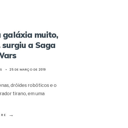
 galáxia muito,
 surgiu a Saga
Wars
ES
•
25 DE MARÇO DE 2019
nas, dróides robóticos e o
rador tirano, em uma
→
ORE