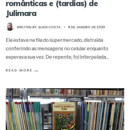
românticas e (tardias) de
Julimara
WRITTEN BY:
ELLEN COSTA
•
8 DE JANEIRO DE 2020
Ela estava na fila do supermercado, distraída
conferindo as mensagens no celular enquanto
esperava sua vez. De repente, foi interpelada
...
→
READ MORE