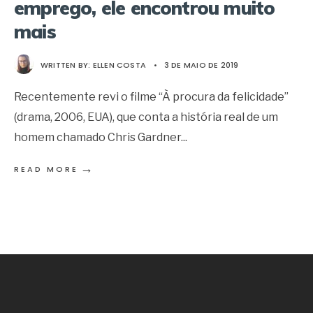
emprego, ele encontrou muito
mais
WRITTEN BY:
ELLEN COSTA
•
3 DE MAIO DE 2019
Recentemente revi o filme “À procura da felicidade”
(drama, 2006, EUA), que conta a história real de um
homem chamado Chris Gardner
...
→
READ MORE