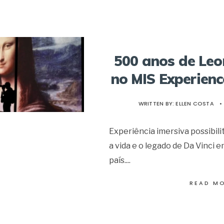
500 anos de Leo
no MIS Experien
WRITTEN BY:
ELLEN COSTA
•
Experiência imersiva possibili
a vida e o legado de Da Vinci 
país.
...
READ M